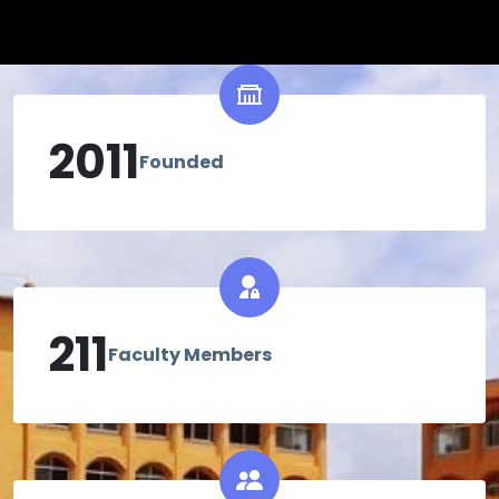
2011
Founded
211
Faculty Members