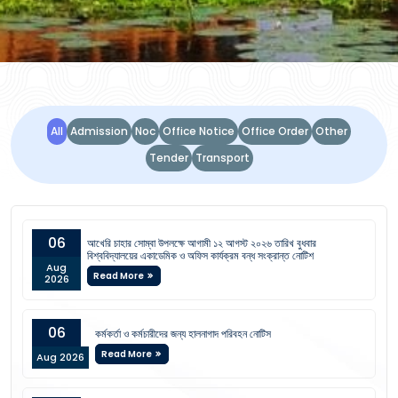
NOTICE BOARD
All
Admission
Noc
Office Notice
Office Order
Other
Tender
Transport
06
আখেরি চাহার সোম্বা উপলক্ষে আগামী ১২ আগস্ট ২০২৬ তারিখ বুধবার
বিশ্ববিদ্যালয়ের একাডেমিক ও অফিস কার্যক্রম বন্ধ সংক্রান্ত নোটিশ
Aug
Read More
2026
06
কর্মকর্তা ও কর্মচারীদের জন্য হালনাগাদ পরিবহন নোটিস
Read More
Aug 2026