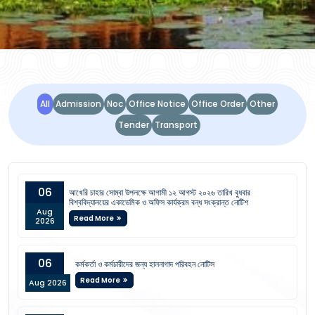
NOTICE BOARD
All
Admission
Noc
Office Notice
Office Order
Other
Tender
Transport
06
আখেরি চাহার সোম্বা উপলক্ষে আগামী ১২ আগস্ট ২০২৬ তারিখ বুধবার
বিশ্ববিদ্যালয়ের একাডেমিক ও অফিস কার্যক্রম বন্ধ সংক্রান্ত নোটিশ
Aug
Read More
2026
06
কর্মকর্তা ও কর্মচারীদের জন্য হালনাগাদ পরিবহন নোটিস
Read More
Aug 2026