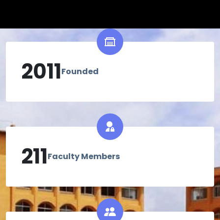
2011
Founded
211
Faculty Members