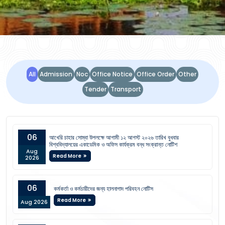
NOTICE BOARD
All
Admission
Noc
Office Notice
Office Order
Other
Tender
Transport
06
আখেরি চাহার সোম্বা উপলক্ষে আগামী ১২ আগস্ট ২০২৬ তারিখ বুধবার
বিশ্ববিদ্যালয়ের একাডেমিক ও অফিস কার্যক্রম বন্ধ সংক্রান্ত নোটিশ
Aug
Read More
2026
06
কর্মকর্তা ও কর্মচারীদের জন্য হালনাগাদ পরিবহন নোটিস
Read More
Aug 2026