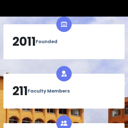
2011
Founded
211
Faculty Members