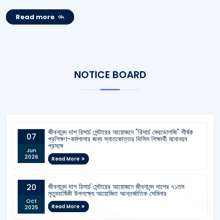
Read more
NOTICE BOARD
জীবনানন্দ দাশ রিসার্চ সেন্টারের আয়োজনে "রিসার্চ মেথডোলজি" শীর্ষক
07
প্রশিক্ষণ-কর্মশালার জন্য স্নাতকোত্তর থিসিস শিক্ষার্থী মনোনয়ন
প্রসঙ্গে
Jun
2026
Read More
জীবনানন্দ দাশ রিসার্চ সেন্টারের আয়োজনে জীবনানন্দ দাশের ৭১তম
20
মৃত্যুবার্ষিকী উপলক্ষ্যে আয়োজিত আন্তর্জাতিক সেমিনার
Oct
Read More
2025