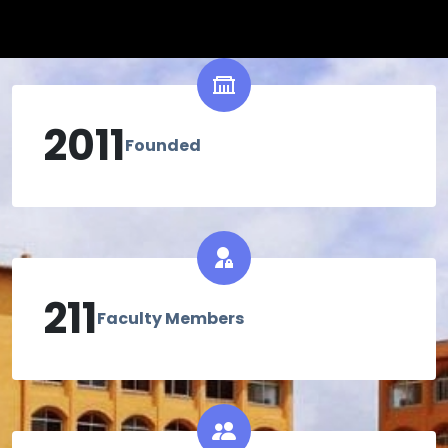
2011
Founded
211
Faculty Members