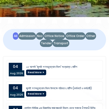
NOTICE BOARD
All
Admission
Noc
Office Notice
Office Order
Other
Tender
Transport
04
০৫ আগস্ট 'জুলাই গণঅভ্যুত্থান দিবস' সংক্রান্ত নোটিশ
Read More
Aug 2026
04
জুলাই গণঅভ্যুত্থান দিবস উপলক্ষে পরিবহন নোটিস (কর্মকর্তা ও কর্মচারী)
Read More
Aug 2026
কোস্টাল স্টাডিজ এন্ড ডিজাস্টার ম্যানেজমেন্ট বিভাগ থেকে স্নাতক (সম্মান) ডিগ্রি