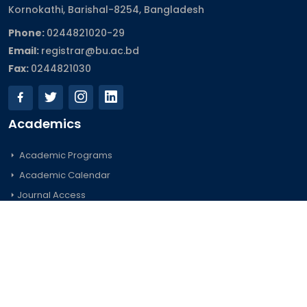
Kornokathi, Barishal-8254, Bangladesh
Phone:
0244821020‬-29
Email:
registrar@bu.ac.bd
Fax:
0244821030
Academics
Academic Programs
Academic Calendar
Journal Access
Scholarships
Sitemap
Admission
Undergraduate