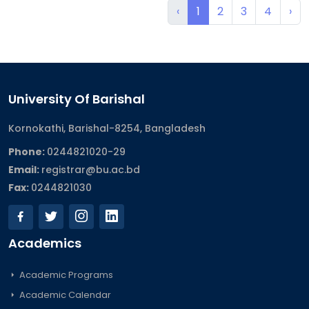
‹
1
2
3
4
›
University Of Barishal
Kornokathi, Barishal-8254, Bangladesh
Phone:
0244821020‬-29
Email:
registrar@bu.ac.bd
Fax:
0244821030
Academics
Academic Programs
Academic Calendar