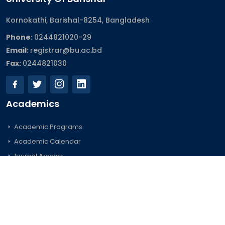
Kornokathi, Barishal-8254, Bangladesh
Phone:
0244821020‬-29
Email:
registrar@bu.ac.bd
Fax:
0244821030
Academics
Academic Programs
Academic Calendar
Journal Access
Scholarships
Sitemap
Admission