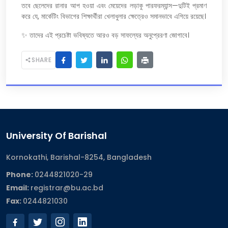
তবে ছেলেদের রানার আপ হওয়া এবং মেয়েদের লড়াকু পারফরম্যান্স—দুটিই প্রমাণ
করে যে, মার্কেটিং বিভাগের শিক্ষার্থীরা খেলাধুলার ক্ষেত্রেও সমানভাবে এগিয়ে রয়েছে।
✨ তাদের এই প্রচেষ্টা ভবিষ্যতে আরও বড় সাফল্যের অনুপ্রেরণা জোগাবে।
SHARE
University Of Barishal
Kornokathi, Barishal-8254, Bangladesh
Phone:
0244821020‬-29
Email:
registrar@bu.ac.bd
Fax:
0244821030