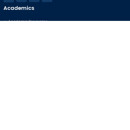
Academics
Academic Programs
Academic Calendar
Journal Access
Scholarships
Sitemap
Admission
Undergraduate
Postgraduate
Foreign Students
Important Links
Official Forms