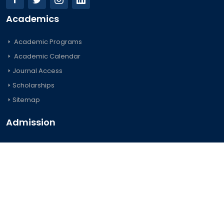
Academics
Academic Programs
Academic Calendar
Journal Access
Scholarships
Sitemap
Admission
Undergraduate
Postgraduate
Foreign Students
Important Links
Official Forms