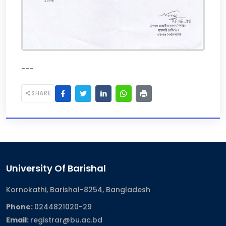
---
SHARE
University Of Barishal
Kornokathi, Barishal-8254, Bangladesh
Phone:
0244821020‬-29
Email:
registrar@bu.ac.bd