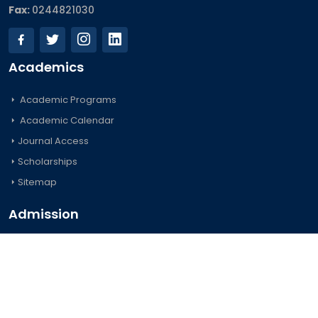
Fax:
0244821030
Academics
Academic Programs
Academic Calendar
Journal Access
Scholarships
Sitemap
Admission
Undergraduate
Postgraduate
Foreign Students