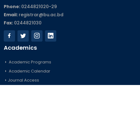
Phone:
0244821020‬-29
Email:
registrar@bu.ac.bd
Fax:
0244821030
Academics
Academic Programs
Academic Calendar
Journal Access
Scholarships
Sitemap
Admission
Undergraduate
Postgraduate