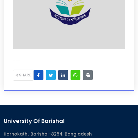
---
SHARE
University Of Barishal
Kornokathi, Barishal-8254, Bangladesh