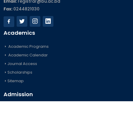
Email:
registrar@bu.ac.bd
Fax:
0244821030
Academics
Academic Programs
Academic Calendar
Journal Access
Scholarships
Sitemap
Admission
Undergraduate
Postgraduate
Foreign Students