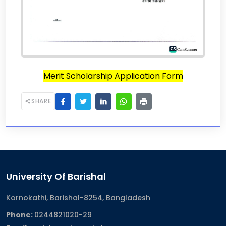
Merit Scholarship Application Form
SHARE
University Of Barishal
Kornokathi, Barishal-8254, Bangladesh
Phone:
0244821020‬-29